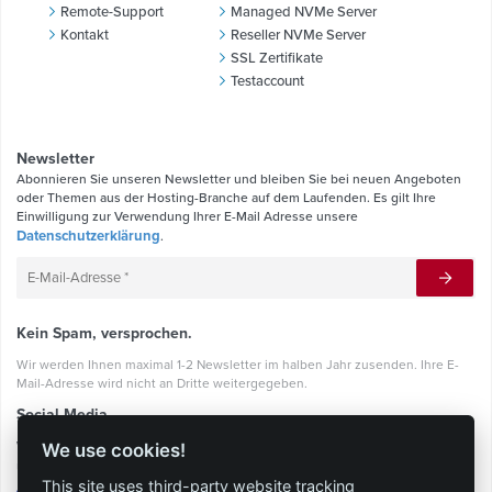
Remote-Support
Managed NVMe Server
Kontakt
Reseller NVMe Server
SSL Zertifikate
Testaccount
Newsletter
Abonnieren Sie unseren Newsletter und bleiben Sie bei neuen Angeboten
oder Themen aus der Hosting-Branche auf dem Laufenden. Es gilt Ihre
Einwilligung zur Verwendung Ihrer E-Mail Adresse unsere
Datenschutzerklärung
.
Kein Spam, versprochen.
Wir werden Ihnen maximal 1-2 Newsletter im halben Jahr zusenden. Ihre E-
Mail-Adresse wird nicht an Dritte weitergegeben.
Social Media
Werden Sie ein RockingHoster und bleiben Sie mit uns in Kontakt über
We use cookies!
unsere Sozialen Netzwerke.
This site uses third-party website tracking