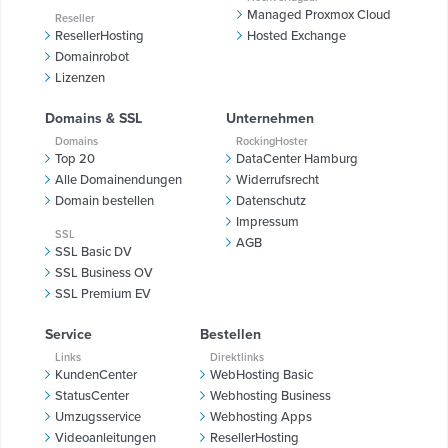
Managed Proxmox Cloud
Reseller
ResellerHosting
Hosted Exchange
Domainrobot
Lizenzen
Domains & SSL
Unternehmen
Domains
RockingHoster
Top 20
DataCenter Hamburg
Alle Domainendungen
Widerrufsrecht
Domain bestellen
Datenschutz
Impressum
SSL
AGB
SSL Basic DV
SSL Business OV
SSL Premium EV
Service
Bestellen
Links
Direktlinks
KundenCenter
WebHosting Basic
StatusCenter
Webhosting Business
Umzugsservice
Webhosting Apps
Videoanleitungen
ResellerHosting