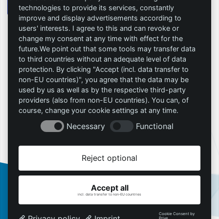
technologies to provide its services, constantly
improve and display advertisements according to
users' interests. I agree to this and can revoke or
change my consent at any time with effect for the
Allgemeine Geschäftsbedingungen
future.We point out that some tools may transfer data
Datenschutz
to third countries without an adequate level of data
Widerrufsrecht
protection. By clicking "Accept (incl. data transfer to
non-EU countries)", you agree that the data may be
Vertrag widerrufen
used by us as well as by the respective third-party
Vertrag kündigen
providers (also from non-EU countries). You can, of
DSA-Meldung
course, change your cookie settings at any time.
Impressum
Necessary
Functional
Copyright © 2026 RockingHoster Deutschland GmbH
Reject optional
Accept all
incl. data transfer to non-EU countries
Cookie Consent by
Privacy policy
Imprint
Prive