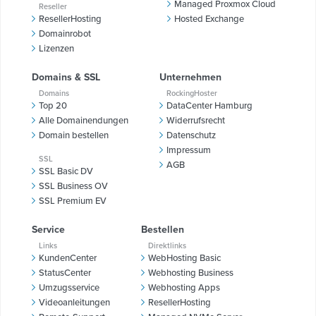
Managed Proxmox Cloud
Reseller
ResellerHosting
Hosted Exchange
Domainrobot
Lizenzen
Domains & SSL
Unternehmen
Domains
RockingHoster
Top 20
DataCenter Hamburg
Alle Domainendungen
Widerrufsrecht
Domain bestellen
Datenschutz
Impressum
SSL
AGB
SSL Basic DV
SSL Business OV
SSL Premium EV
Service
Bestellen
Links
Direktlinks
KundenCenter
WebHosting Basic
StatusCenter
Webhosting Business
Umzugsservice
Webhosting Apps
Videoanleitungen
ResellerHosting