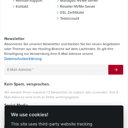
Remote-Support
Managed NVMe Server
Kontakt
Reseller NVMe Server
SSL Zertifikate
Testaccount
Newsletter
Abonnieren Sie unseren Newsletter und bleiben Sie bei neuen Angeboten
oder Themen aus der Hosting-Branche auf dem Laufenden. Es gilt Ihre
Einwilligung zur Verwendung Ihrer E-Mail Adresse unsere
Datenschutzerklärung
.
Kein Spam, versprochen.
Wir werden Ihnen maximal 1-2 Newsletter im halben Jahr zusenden. Ihre E-
Mail-Adresse wird nicht an Dritte weitergegeben.
Social Media
Werden Sie ein RockingHoster und bleiben Sie mit uns in Kontakt über
We use cookies!
unsere Sozialen Netzwerke.
This site uses third-party website tracking