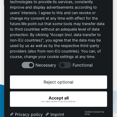
technologies to provide its services, constantly
improve and display advertisements according to
users' interests. I agree to this and can revoke or
change my consent at any time with effect for the
Allgemeine Geschäftsbedingungen
future.We point out that some tools may transfer data
Datenschutz
to third countries without an adequate level of data
Widerrufsrecht
protection. By clicking "Accept (incl. data transfer to
non-EU countries)", you agree that the data may be
Vertrag widerrufen
used by us as well as by the respective third-party
Vertrag kündigen
providers (also from non-EU countries). You can, of
DSA-Meldung
course, change your cookie settings at any time.
Impressum
Necessary
Functional
Copyright © 2026 RockingHoster Deutschland GmbH
Reject optional
Accept all
incl. data transfer to non-EU countries
Cookie Consent by
Privacy policy
Imprint
Prive