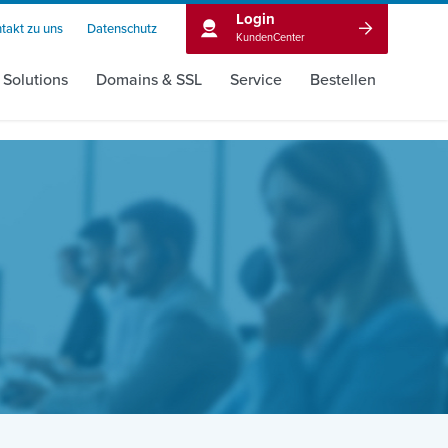
Login
takt zu uns
Datenschutz
KundenCenter
 Solutions
Domains & SSL
Service
Bestellen