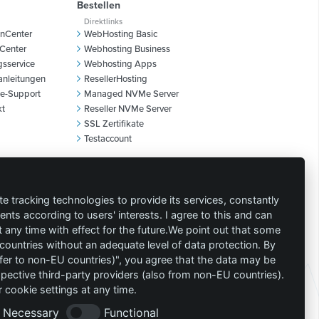
Bestellen
Direktlinks
nCenter
WebHosting Basic
Center
Webhosting Business
sservice
Webhosting Apps
anleitungen
ResellerHosting
e-Support
Managed NVMe Server
kt
Reseller NVMe Server
SSL Zertifikate
Testaccount
Social Media
nd
Werden Sie ein RockingHoster und bleiben
te tracking technologies to provide its services, constantly
er Themen
Sie mit uns in Kontakt über unsere Sozialen
fenden. Es
ts according to users' interests. I agree to this and can
Netzwerke.
hrer E-
any time with effect for the future.We point out that some
lärung
.
 countries without an adequate level of data protection. By
nsfer to non-EU countries)", you agree that the data may be
spective third-party providers (also from non-EU countries).
 cookie settings at any time.
Necessary
Functional