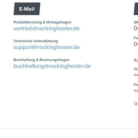
E-Mail
Produktberatung & Vertragsfragen
24
vertrieb@rockinghoster.de
0
Fa
Technische Unterstützung
0
support@rockinghoster.de
Buchhaltung & Rechnungsfragen
Au
buchhaltung@rockinghoster.de
Te
+
Fa
+
*2