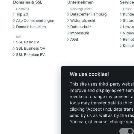
Domains & SSL
Unternehmen
Service
Domains
RockingHoster
Links
Top 20
DataCenter Hamburg
Kunde
Alle Domainendungen
Widerrufsrecht
Status
Domain bestellen
Datenschutz
Umzug
Impressum
Video
SSL
AGB
Remot
SSL Basic DV
Konta
SSL Business OV
SSL Premium EV
Newsletter
We use cookies!
Abonnieren Sie unseren Newsletter u
This site uses third-party websi
bleiben Sie bei neuen Angeboten od
aus der Hosting-Branche auf dem Lau
improve and display advertisemen
gilt Ihre Einwilligung zur Verwendung I
revoke or change my consent at 
Datenschutzerk
Mail Adresse unsere
tools may transfer data to third
clicking "Accept (incl. data tra
used by us as well as by the re
You can, of course, change your
Kein Spam, versprochen.