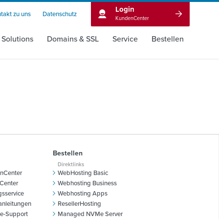
Login
takt zu uns
Datenschutz
KundenCenter
 Solutions
Domains & SSL
Service
Bestellen
Bestellen
Direktlinks
nCenter
WebHosting Basic
Center
Webhosting Business
sservice
Webhosting Apps
anleitungen
ResellerHosting
e-Support
Managed NVMe Server