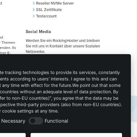
kt
Reseller NVMe Server
SSL Zertifikate
Testaccount
Social Media
nd
Werden Sie ein RockingHoster und bleiben
er Themen
Sie mit uns in Kontakt über unsere Sozialen
fenden. Es
Netzwerke.
hrer E-
lärung
.
te tracking technologies to provide its services, constantly
ts according to users' interests. I agree to this and can
any time with effect for the future.We point out that some
 countries without an adequate level of data protection. By
ter im
nsfer to non-EU countries)", you agree that the data may be
esse wird
spective third-party providers (also from non-EU countries).
 cookie settings at any time.
Necessary
Functional
fen
Vertrag kündigen
DSA-Meldung
Impressum