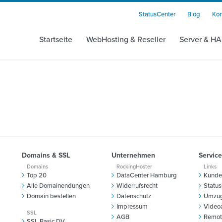
StatusCenter
Blog
Kon
Startseite
WebHosting & Reseller
Server & HA
Domains & SSL
Unternehmen
Service
Domains
RockingHoster
Links
Top 20
DataCenter Hamburg
Kunde
Alle Domainendungen
Widerrufsrecht
Status
Domain bestellen
Datenschutz
Umzug
Impressum
Video
SSL
AGB
Remot
SSL Basic DV