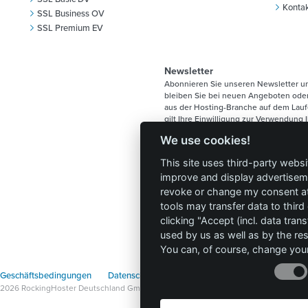
Konta
SSL Business OV
SSL Premium EV
Newsletter
Abonnieren Sie unseren Newsletter u
bleiben Sie bei neuen Angeboten od
aus der Hosting-Branche auf dem Lau
gilt Ihre Einwilligung zur Verwendung I
Datenschutzerk
Mail Adresse unsere
We use cookies!
This site uses third-party websi
improve and display advertisemen
revoke or change my consent at 
Kein Spam, versprochen.
tools may transfer data to third
Wir werden Ihnen maximal 1-2 Newslet
clicking "Accept (incl. data tra
halben Jahr zusenden. Ihre E-Mail-Adr
used by us as well as by the re
nicht an Dritte weitergegeben.
You can, of course, change your
 Geschäftsbedingungen
Datenschutz
Widerrufsrecht
Vertrag widerru
 2026 RockingHoster Deutschland GmbH