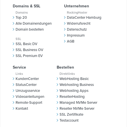
Domains & SSL
Unternehmen
Domains
RockingHoster
Top 20
DataCenter Hamburg
Alle Domainendungen
Widerrufsrecht
Domain bestellen
Datenschutz
Impressum
SSL
AGB
SSL Basic DV
SSL Business OV
SSL Premium EV
Service
Bestellen
Links
Direktlinks
KundenCenter
WebHosting Basic
StatusCenter
Webhosting Business
Umzugsservice
Webhosting Apps
Videoanleitungen
ResellerHosting
Remote-Support
Managed NVMe Server
Kontakt
Reseller NVMe Server
SSL Zertifikate
Testaccount