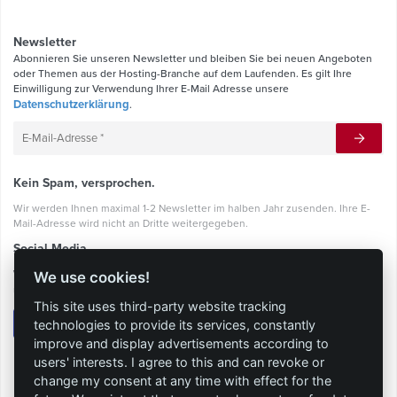
Newsletter
Abonnieren Sie unseren Newsletter und bleiben Sie bei neuen Angeboten
oder Themen aus der Hosting-Branche auf dem Laufenden. Es gilt Ihre
Einwilligung zur Verwendung Ihrer E-Mail Adresse unsere
Datenschutzerklärung
.
Kein Spam, versprochen.
Wir werden Ihnen maximal 1-2 Newsletter im halben Jahr zusenden. Ihre E-
Mail-Adresse wird nicht an Dritte weitergegeben.
Social Media
Werden Sie ein RockingHoster und bleiben Sie mit uns in Kontakt über
We use cookies!
unsere Sozialen Netzwerke.
This site uses third-party website tracking
technologies to provide its services, constantly
improve and display advertisements according to
users' interests. I agree to this and can revoke or
change my consent at any time with effect for the
Allgemeine Geschäftsbedingungen